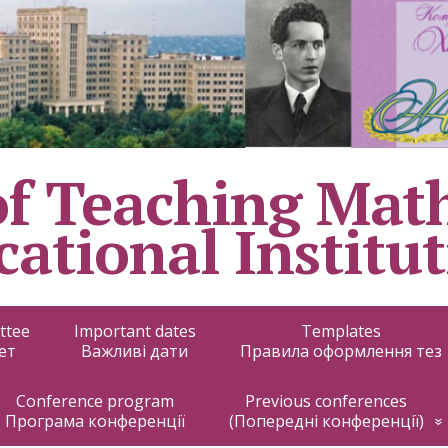
f Teaching Mat
ational Institu
ttee
Important dates
Templates
ет
Важливі дати
Правила оформлення тез
Conference program
Previous conferences
Програма конференції
(Попередні конференції)