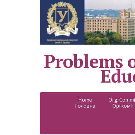
Problems o
Educ
Home
Org. Commi
Головна
Оргкоміт