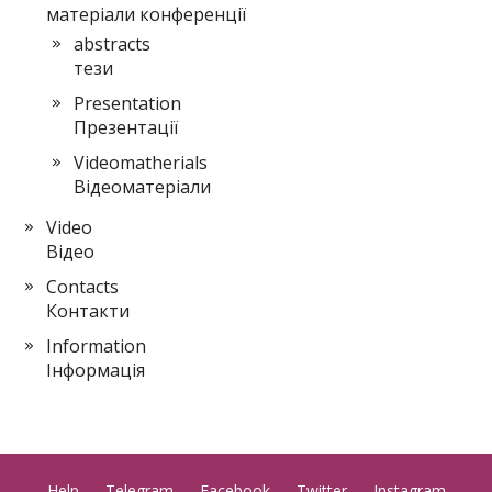
матеріали конференції
abstracts
тези
Presentation
Презентації
Videomatherials
Вiдеоматерiали
Video
Відео
Сontacts
Контакти
Іnformation
Інформація
Help
Telegram
Facebook
Twitter
Instagram