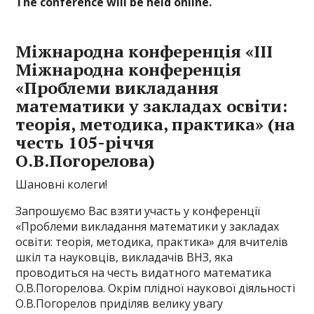
The conference will be held online.
Міжнародна конференція «ІІI
Міжнародна конференція
«Проблеми викладання
математики у закладах освіти:
теорія, методика, практика» (на
честь 105-річчя
О.В.Погорелова)
Шановні колеги!
Запрошуємо Вас взяти участь у конференції
«Проблеми викладання математики у закладах
освіти: теорія, методика, практика» для вчителів
шкіл та науковців, викладачів ВНЗ, яка
проводиться на честь видатного математика
О.В.Погорелова. Окрім плідної наукової діяльності
О.В.Погорелов приділяв велику увагу